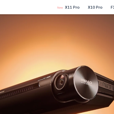
X11 Pro
X10 Pro
F
New