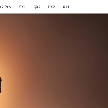
X2 Pro
TX1
QX2
FX2
X11