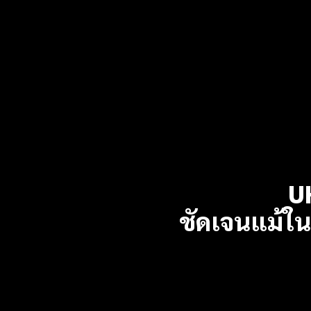
U
ชัดเจนแม้ใ